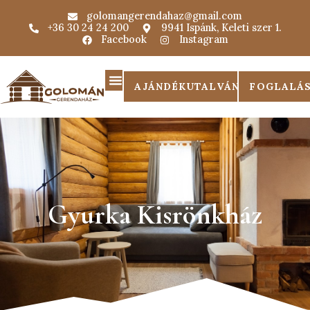
golomangerendahaz@gmail.com
+36 30 24 24 200
9941 Ispánk, Keleti szer 1.
Facebook
Instagram
AJÁNDÉKUTALVÁNY
FOGLALÁ
Gyurka Kisrönkház