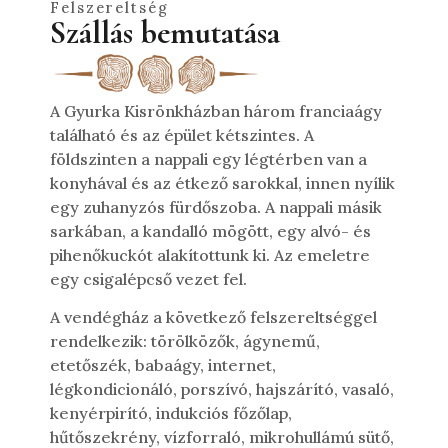
Felszereltség
Szállás bemutatása
A Gyurka Kisrönkházban három franciaágy
található és az épület kétszintes. A
földszinten a nappali egy légtérben van a
konyhával és az étkező sarokkal, innen nyílik
egy zuhanyzós fürdőszoba. A nappali másik
sarkában, a kandalló mögött, egy alvó- és
pihenőkuckót alakítottunk ki. Az emeletre
egy csigalépcső vezet fel.
A vendégház a következő felszereltséggel
rendelkezik: törölközők, ágynemű,
etetőszék, babaágy, internet,
légkondicionáló, porszívó, hajszárító, vasaló,
kenyérpirító, indukciós főzőlap,
hűtőszekrény, vízforraló, mikrohullámú sütő,