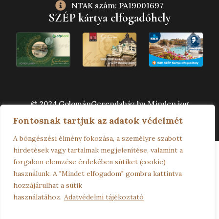
NTAK szám: PA19001697
SZÉP kártya elfogadóhely
© 2024 GolománGerendaház.hu Minden jog
fenntartva. – A weboldalt készítette:
2K Web and
Fontosnak tartjuk az adatok védelmét
Design
A böngészési élmény fokozása, a személyre szabott
hirdetések vagy tartalmak megjelenítése, valamint a
forgalom elemzése érdekében sütiket (cookie)
használunk. A "Mindet elfogadom" gombra kattintva
hozzájárulhat a sütik
használatához.
Adatvédelmi tájékoztató