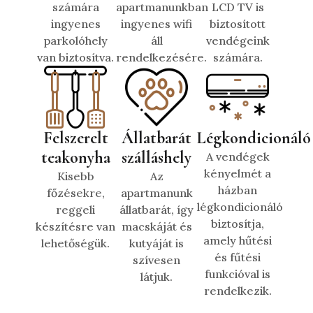
számára
apartmanunkban
LCD TV is
ingyenes
ingyenes wifi
biztosított
parkolóhely
áll
vendégeink
van biztosítva.
rendelkezésére.
számára.
Felszerelt
Állatbarát
Légkondicionáló
teakonyha
szálláshely
A vendégek
kényelmét a
Kisebb
Az
házban
főzésekre,
apartmanunk
légkondicionáló
reggeli
állatbarát, így
biztosítja,
készítésre van
macskáját és
amely hűtési
lehetőségük.
kutyáját is
és fűtési
szívesen
funkcióval is
látjuk.
rendelkezik.