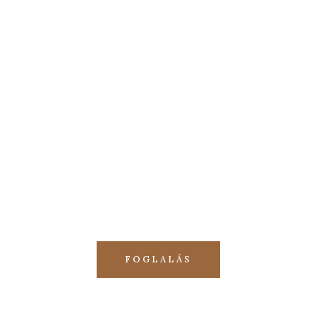
Foglalja le pihenését most!
FOGLALÁS