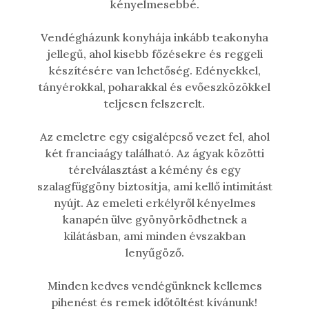
kényelmesebbé.
Vendégházunk konyhája inkább teakonyha
jellegű, ahol kisebb főzésekre és reggeli
készítésére van lehetőség. Edényekkel,
tányérokkal, poharakkal és evőeszközökkel
teljesen felszerelt.
Az emeletre egy csigalépcső vezet fel, ahol
két franciaágy található. Az ágyak közötti
térelválasztást a kémény és egy
szalagfüggöny biztosítja, ami kellő intimitást
nyújt. Az emeleti erkélyről kényelmes
kanapén ülve gyönyörködhetnek a
kilátásban, ami minden évszakban
lenyűgöző.
Minden kedves vendégünknek kellemes
pihenést és remek időtöltést kívánunk!