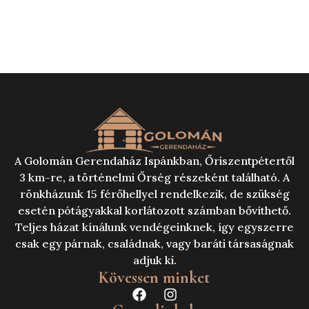
A Golomán Gerendaház Ispánkban, Őriszentpétertől
3 km-re, a történelmi Őrség részeként található. A
rönkházunk 15 férőhellyel rendelkezik, de szükség
esetén pótágyakkal korlátozott számban bővíthető.
Teljes házat kínálunk vendégeinknek, így egyszerre
csak egy párnak, családnak, vagy baráti társaságnak
adjuk ki.
Kövessen minket