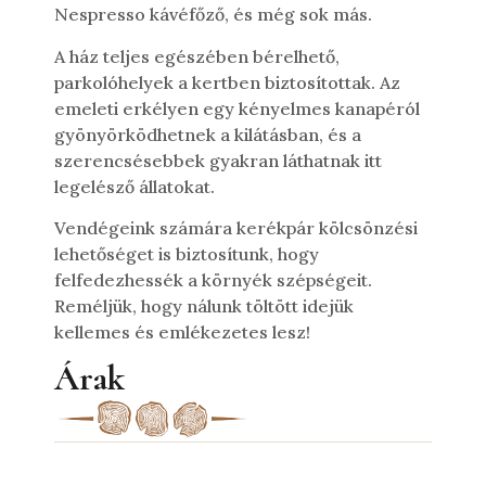
Nespresso kávéfőző, és még sok más.
A ház teljes egészében bérelhető,
parkolóhelyek a kertben biztosítottak. Az
emeleti erkélyen egy kényelmes kanapéról
gyönyörködhetnek a kilátásban, és a
szerencsésebbek gyakran láthatnak itt
legelésző állatokat.
Vendégeink számára kerékpár kölcsönzési
lehetőséget is biztosítunk, hogy
felfedezhessék a környék szépségeit.
Reméljük, hogy nálunk töltött idejük
kellemes és emlékezetes lesz!
Árak