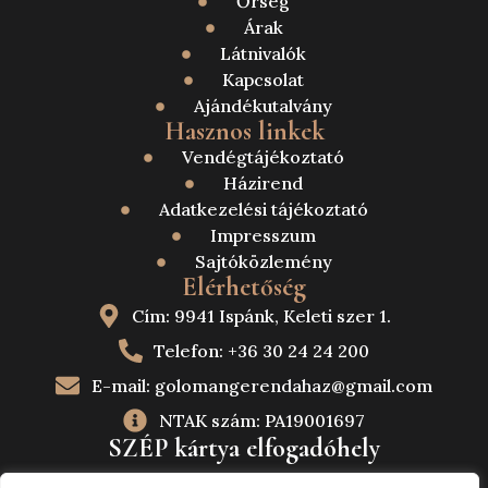
Őrség
Árak
Látnivalók
Kapcsolat
Ajándékutalvány
Hasznos linkek
Vendégtájékoztató
Házirend
Adatkezelési tájékoztató
Impresszum
Sajtóközlemény
Elérhetőség
Cím: 9941 Ispánk, Keleti szer 1.
Telefon: +36 30 24 24 200
E-mail: golomangerendahaz@gmail.com
NTAK szám: PA19001697
SZÉP kártya elfogadóhely