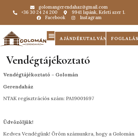
golomangerendahaz@gmail.com
+36 30 24 24 200
9941 Ispánk, Keleti szer 1.
Facebook
Instagram
AJÁNDÉKUTALVÁNY
FOGLALÁ
Vendégtájékoztató
Vendégtájékoztató – Golomán
Gerendaház
NTAK regisztrációs szám: PA19001697
Üdvözöljük!
Kedves Vendégünk! Öröm számunkra, hogy a Golomán