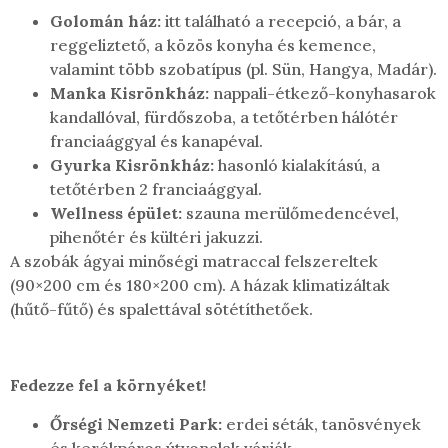
Golomán ház:
itt található a recepció, a bár, a
reggeliztető, a közös konyha és kemence,
valamint több szobatípus (pl. Sün, Hangya, Madár).
Manka Kisrönkház:
nappali-étkező-konyhasarok
kandallóval, fürdőszoba, a tetőtérben hálótér
franciaággyal és kanapéval.
Gyurka Kisrönkház:
hasonló kialakítású, a
tetőtérben 2 franciaággyal.
Wellness épület:
szauna merülőmedencével,
pihenőtér és kültéri jakuzzi.
A szobák ágyai minőségi matraccal felszereltek
(90×200 cm és 180×200 cm). A házak klimatizáltak
(hűtő-fűtő) és spalettával sötétíthetőek.
Fedezze fel a környéket!
Őrségi Nemzeti Park:
erdei séták, tanösvények
és kerékpáros útvonalak várják.