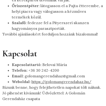
Őriszentpéter:
látogasson el a Pajta étterembe, a
helyi piacra vagy válogasson a kézműves
termékek közül.
Szalafő:
fedezze fel a Pityerszeri skanzen
hagyományos parasztportáit.
További ajánlásokért forduljon hozzánk bizalommal!
Kapcsolat
Kapcsolattartó:
Belovai Mária
Telefon:
+36 30 242-4200
Email:
golomangerendahaz@gmail.com
Weboldal:
https://golomangerendahaz.hu/
Bízunk benne, hogy felejthetetlen napokat tölt nálunk.
Jó pihenést kívánunk! Üdvözlettel: A Golomán
Gerendaház csapata