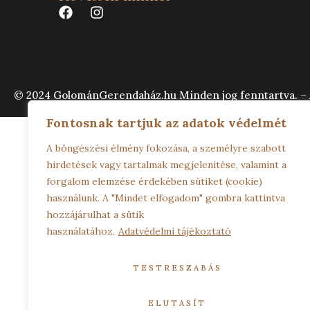
© 2024 GolománGerendaház.hu Minden jog fenntartva. – A
Fontosnak tartjuk az adatok védelmét
A böngészési élmény fokozása, a személyre szabott
hirdetések vagy tartalmak megjelenítése, valamint a
forgalom elemzése érdekében sütiket (cookie)
használunk. A "Mindet elfogadom" gombra kattintva
hozzájárulhat a sütik
használatához.
Adatvédelmi tájékoztató
TESTRESZABÁS
ELUTASÍT