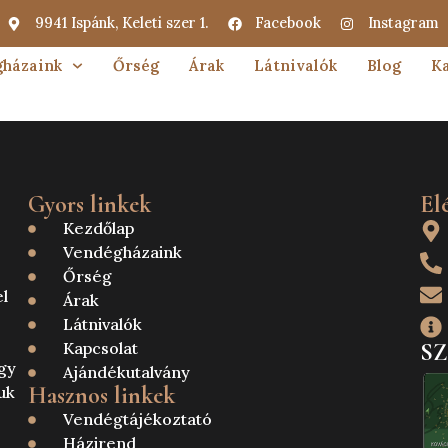
9941 Ispánk, Keleti szer 1.
Facebook
Instagram
házaink
Őrség
Árak
Látnivalók
Blog
K
Gyors linkek
El
Kezdőlap
Vendégházaink
Őrség
el
Árak
Látnivalók
Kapcsolat
SZ
gy
Ajándékutalvány
Hasznos linkek
uk
Vendégtájékoztató
Házirend