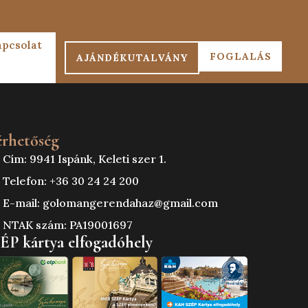
apcsolat
FOGLALÁS
AJÁNDÉKUTALVÁNY
érhetőség
Cím: 9941 Ispánk, Keleti szer 1.
Telefon: +36 30 24 24 200
E-mail: golomangerendahaz@gmail.com
NTAK szám: PA19001697
ÉP kártya elfogadóhely