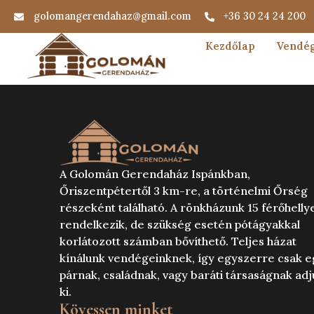
golomangerendahaz@gmail.com
+36 30 24 24 200
Kezdőlap
Vendég
A Golomán Gerendaház Ispánkban,
Őriszentpétertől 3 km-re, a történelmi Őrség
részeként található. A rönkházunk 15 férőhelly
rendelkezik, de szükség esetén pótágyakkal
korlátozott számban bővíthető. Teljes házat
kínálunk vendégeinknek, így egyszerre csak e
párnak, családnak, vagy baráti társaságnak adj
ki.
Kövessen minket